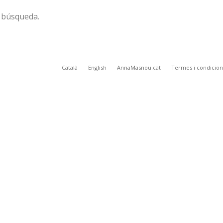
u búsqueda.
Català
English
AnnaMasnou.cat
Termes i condicio